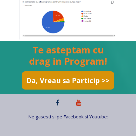
Te asteptam cu
drag in Program!
Da, Vreau sa Particip >>
Ne gasesti si pe Facebook si Youtube: