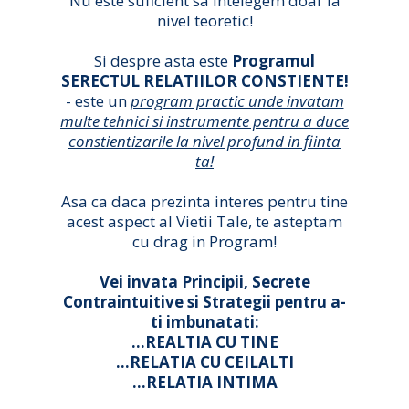
Nu este suficient sa intelegem doar la
nivel teoretic!
Si despre asta este
Programul
SERECTUL RELATIILOR CONSTIENTE!
- este un
program practic unde invatam
multe tehnici si instrumente pentru a duce
constientizarile la nivel profund in fiinta
ta!
Asa ca daca prezinta interes pentru tine
acest aspect al Vietii Tale, te asteptam
cu drag in Program!
Vei invata Principii, Secrete
Contraintuitive si Strategii pentru a-
ti imbunatati:
...REALTIA CU TINE
...RELATIA CU CEILALTI
...RELATIA INTIMA